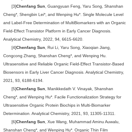
[3]
Chenfang Sun
, Guangyuan Feng, Yaru Song, Shanshan
Cheng*, Shengbin Lei*, and Wenping Hu*. Single Molecule Level
and Label-Free Determination of MultiBiomarkers with an Organic
Field-Effect Transistor Platform in Early Cancer Diagnosis.
Analytical Chemistry, 2022, 94, 6615-6620.
[4]
Chenfang Sun
, Rui Li, Yaru Song, Xiaoqian Jiang,
Congcong Zhang, Shanshan Cheng*, and Wenping Hu.
Ultrasensitive and Reliable Organic Field-Effect Transistor-Based
Biosensors in Early Liver Cancer Diagnosis. Analytical Chemistry,
2021, 93, 6188-6194.
[5]
Chenfang Sun
, Manikkedath V. Vinayak, Shanshan
Cheng*, and Wenping Hu*. Facile Functionalization Strategy for
Ultrasensitive Organic Protein Biochips in Multi-Biomarker
Determination. Analytical Chemistry, 2021, 93, 11305-11311.
[6]
Chenfang Sun
, Xue Wang, Muhammad Aminu Auwalu,
Shanshan Cheng*, and Wenping Hu*. Organic Thin Film