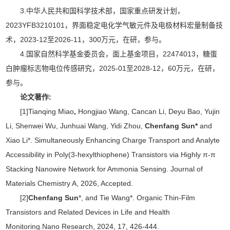
3.中华人民共和国科学技术部，国家重点研发计划，
2023YFB3210101，界面稳定电化学气敏元件及电极材料宏量制备技
术，2023-12至2026-11，300万元，在研，参与。
4.国家自然科学基金委员会，面上基金项目，22474013，糖蛋
白肿瘤标志物电位传感研究，2025-01至2028-12，60万元，在研，
参与。
论文著作:
[1]Tianqing Miao
,
Hongjiao Wang, Cancan Li, Deyu Bao, Yujin
Li, Shenwei Wu, Junhuai Wang, Yidi Zhou,
Chenfang Sun*
and
Xiao Li*. Simultaneously Enhancing Charge Transport and Analyte
Accessibility in Poly(3-hexylthiophene) Transistors via Highly π-π
Stacking Nanowire Network for Ammonia Sensing. Journal of
Materials Chemistry A, 2026, Accepted.
[2]
Chenfang Sun
*, and Tie Wang*. Organic Thin-Film
Transistors and Related Devices in Life and Health
Monitoring.Nano Research, 2024, 17, 426-444.