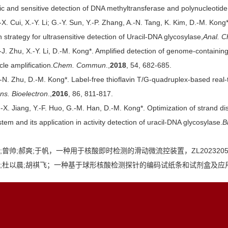
fic and sensitive detection of DNA methyltransferase and polynucleotide
.-X. Cui, X.-Y. Li; G.-Y. Sun, Y.-P. Zhang, A.-N. Tang, K. Kim, D.-M. Ko
n strategy for ultrasensitive detection of Uracil-DNA glycosylase,
Anal. 
.-J. Zhu, X.-Y. Li, D.-M. Kong*. Amplified detection of genome-containing
rcle amplification.
Chem. Commun
.,
2018
, 54, 682-685.
.-N. Zhu, D.-M. Kong*. Label-free thioflavin T/G-quadruplex-based real-
ns. Bioelectron
.,
2016
, 86, 811-817.
.-X. Jiang, Y.-F. Huo, G.-M. Han, D.-M. Kong*. Optimization of strand
em and its application in activity detection of uracil-DNA glycosylase.
B
晨;曾帅;郝爽;于帆，一种用于核酸即时检测的滑动微流控装置，ZL202320574
涵;杜以晨;胡祺飞；一种基于球形核酸检测探针的编码试纸条和试剂盒及应用，ZL 2