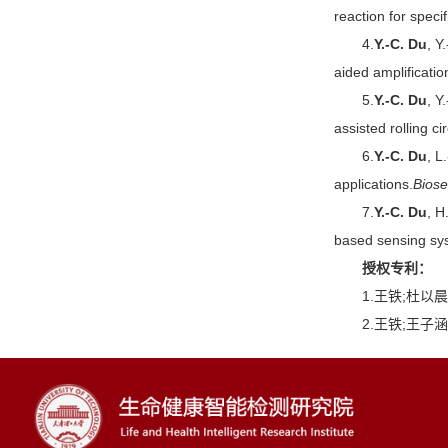
reaction for speci
4.
Y.-C. Du
, Y
aided amplificatio
5.
Y.-C. Du
, Y
assisted rolling ci
6.
Y.-C. Du
, L
applications.
Biose
7.
Y.-C. Du
, H
based sensing syst
授权专利：
1.王铁;杜以
2.王铁;王子