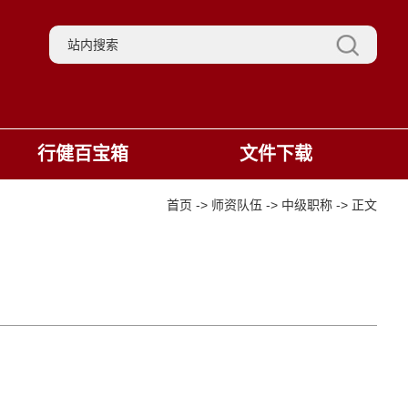
行健百宝箱
文件下载
首页
->
师资队伍
->
中级职称
->
正文