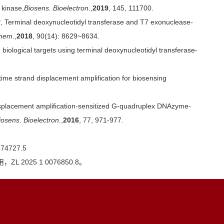
 kinase,
Biosens. Bioelectron
.,
2019
, 145, 111700.
ng*, Terminal deoxynucleotidyl transferase and T7 exonuclease-
Chem
.,
2018
, 90(14): 8629~8634.
 biological targets using terminal deoxynucleotidyl transferase-
time strand displacement amplification for biosensing
 displacement amplification-sensitized G-quadruplex DNAzyme-
iosens. Bioelectron
.,
2016
, 77, 971-977.
727.5
025 1 0076850.8。