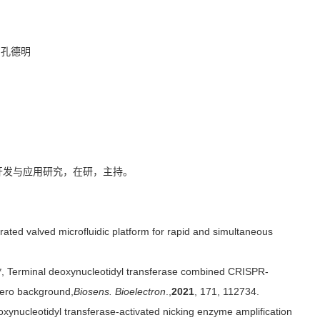
师：孔德明
的开发与应用研究，在研，主持。
grated valved microfluidic platform for rapid and simultaneous
g*, Terminal deoxynucleotidyl transferase combined CRISPR-
 zero background,
Biosens. Bioelectron
.,
2021
, 171, 112734.
oxynucleotidyl transferase-activated nicking enzyme amplification