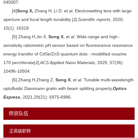
045007.
[4]
Song X,
Zhang H, Li D, et al. Electrowetting lens with large
aperture and focal length tunability [J],
Scientific reports
, 2020,
10(1): 16318.
[5] Zhang H,Jin X,
Song X
, et al. Wide-range and high -
sensitivity ratiometric pH sensor based on fluorescence resonance
energy transfer of CdSe/ZnS quantum dots - moditified oxazine
170 perchlorate[J],
ACS Applied Nano Materials
, 2020, 57(36):
10496-10504.
[6] Zhang H,Zhang Z,
Song X
, et al. Tunable multi-wavelength
optofluidic Dammann gratin with beam splitting property,
Optics
Express
, 2021,29(21): 6975-6986.
师资队伍
正高级职称