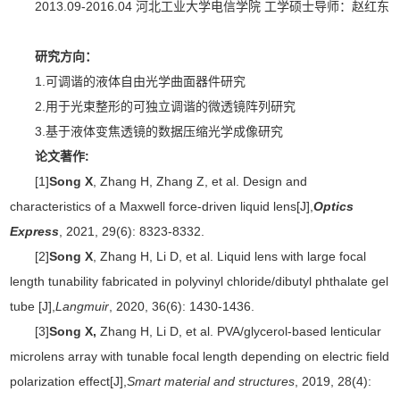
2013.09-2016.04 河北工业大学电信学院 工学硕士导师：赵红东
研究方向：
1.可调谐的液体自由光学曲面器件研究
2.用于光束整形的可独立调谐的微透镜阵列研究
3.基于液体变焦透镜的数据压缩光学成像研究
论文著作:
[1]
Song X
, Zhang H, Zhang Z, et al. Design and
characteristics of a Maxwell force-driven liquid lens[J],
Optics
Express
, 2021, 29(6): 8323-8332.
[2]
Song X
, Zhang H, Li D, et al. Liquid lens with large focal
length tunability fabricated in polyvinyl chloride/dibutyl phthalate gel
tube [J],
Langmuir
, 2020, 36(6): 1430-1436.
[3]
Song X,
Zhang H, Li D, et al. PVA/glycerol-based lenticular
microlens array with tunable focal length depending on electric field
polarization effect[J],
Smart material and structures
, 2019, 28(4):